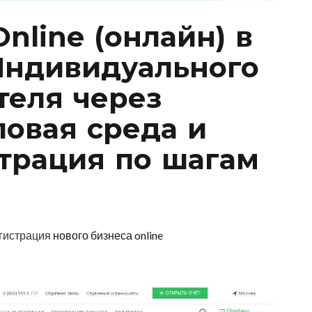
nline (онлайн) в
Индивидуального
еля через
ловая среда и
страция по шагам
егистрация
нового бизнеса online