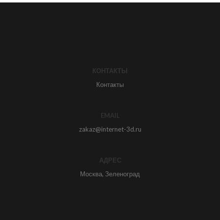
КОНТАКТЫ
Контакты
EMAIL
zakaz@internet-3d.ru
АДРЕС
Москва, Зеленоград