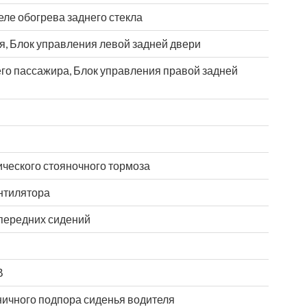
еле обогрева заднего стекла
я, Блок управления левой задней двери
го пассажира, Блок управления правой задней
ческого стояночного тормоза
нтилятора
 передних сидений
В
ничного подпора сиденья водителя