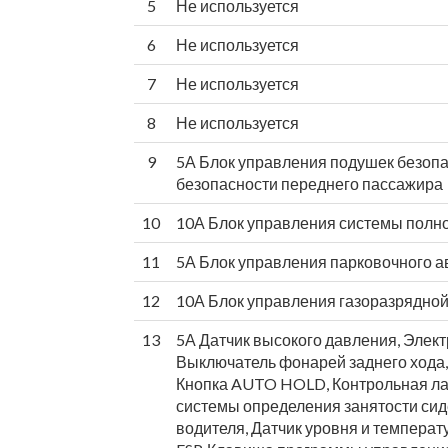
5
Не используется
6
Не используется
7
Не используется
8
Не используется
9
5А Блок управления подушек безопа
безопасности переднего пассажира
10
10А Блок управления системы полн
11
5А Блок управления парковочного а
12
10А Блок управления газоразрядно
13
5А Датчик высокого давления, Элект
Выключатель фонарей заднего хода,
Кнопка AUTO HOLD, Контрольная л
системы определения занятости сид
водителя, Датчик уровня и темпера