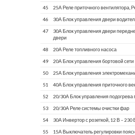
45
25А Реле приточного вентилятора, Р
46
30А Блок управления двери водител
47
30А Блок управления двери передне
двери
48
20А Реле топливного насоса
49
20А Блок управления бортовой сети
50
25А Блок управления электромехани
51
40А Блок управления приточного ве
52
20/30А Блок управления подогрева
53
20/30А Реле системы очистки фар
54
30А Инвертор с розеткой, 12 В – 230 
55
15А Выключатель регулировки пояс