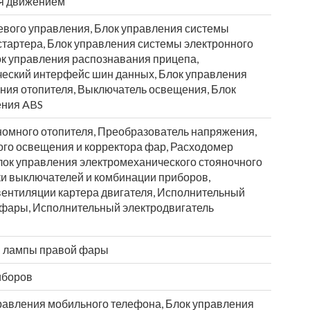
ия движением
евого управления, Блок управления системы
стартера, Блок управления системы электронного
к управления распознавания прицепа,
ический интерфейс шин данных, Блок управления
ния отопителя, Выключатель освещения, Блок
ения ABS
номного отопителя, Преобразователь напряжения,
го освещения и корректора фар, Расходомер
Блок управления электромеханического стояночного
тки выключателей и комбинации приборов,
вентиляции картера двигателя, Исполнительный
 фары, Исполнительный электродвигатель
й лампы правой фары
иборов
равления мобильного телефона, Блок управления