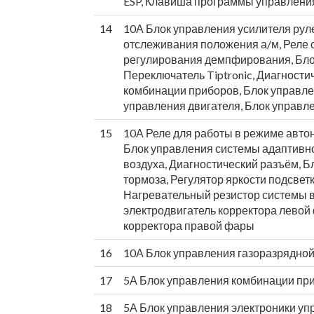
ESP, Клавиша программы управлен
14
10А Блок управления усилителя рул
отслеживания положения а/м, Реле 
регулирования демпфирования, Бло
Переключатель Tiptronic, Диагност
комбинации приборов, Блок управле
управления двигателя, Блок управл
15
10А Реле для работы в режиме авто
Блок управления системы адаптивно
воздуха, Диагностический разъём, 
тормоза, Регулятор яркости подсве
Нагревательный резистор системы 
электродвигатель корректора левой
корректора правой фары
16
10А Блок управления газоразрядно
17
5А Блок управления комбинации пр
18
5А Блок управления электроники уп