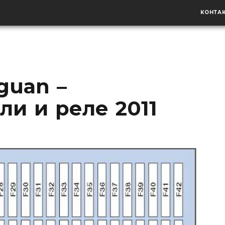
КОНТА
guan –
и и реле 2011