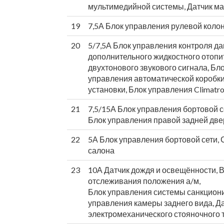
мультимедийной системы, Датчик ма
19
7,5А Блок управления рулевой коло
20
5/7,5А Блок управления контроля д
дополнительного жидкостного отопит
двухтонового звукового сигнала, Бл
управления автоматической коробки
установки, Блок управления Climatr
21
7,5/15А Блок управления бортовой с
Блок управления правой задней две
22
5А Блок управления бортовой сети,
салона
23
10А Датчик дождя и освещённости, 
отслеживания положения а/м,
Блок управления системы санкциони
управления камеры заднего вида, Д
электромеханического стояночного 