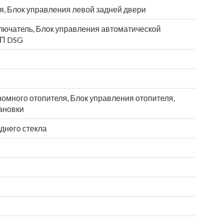
я, Блок управления левой задней двери
ючатель, Блок управления автоматической
КП DSG
омного отопителя, Блок управления отопителя,
ановки
днего стекла