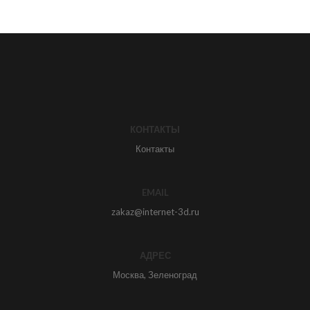
КОНТАКТЫ
Контакты
EMAIL
zakaz@internet-3d.ru
АДРЕС
Москва, Зеленоград